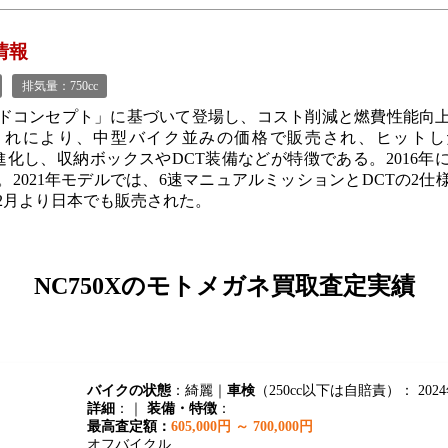
情報
排気量：750cc
ドコンセプト」に基づいて登場し、コスト削減と燃費性能向
れにより、中型バイク並みの価格で販売され、ヒットした
へと進化し、収納ボックスやDCT装備などが特徴である。2016年
。2021年モデルでは、6速マニュアルミッションとDCTの2仕
年2月より日本でも販売された。
NC750Xの
モトメガネ買取査定実績
バイクの状態
：綺麗｜
車検
（250cc以下は自賠責）： 2024
詳細
：｜
装備・特徴
：
最高査定額：
605,000円 ～ 700,000円
オフバイクル