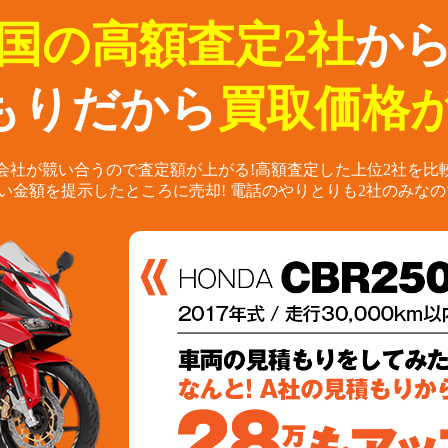
国の高額査定2社
か
もりだから
買取価格が
会社が競い合うので査定額が上がる!
高額査定した上位2社を比
い金額を提示したところに売却!
電話のやりとりも2社のみなの