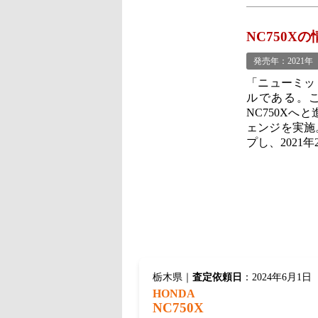
NC750Xの
発売年：2021年
「ニューミッ
ルである。こ
NC750X
ェンジを実施
プし、2021
栃木県｜
査定依頼日
：2024年6月1日
HONDA
NC750X