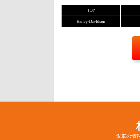
TOP
Harley-Davidson
愛車の情