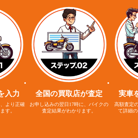
を入力
全国の買取店が査定
実車
と、
より正確
お申し込みの翌日17時に、
バイクの
高額査定の
ります。
査定結果がわかります。
て詳細の