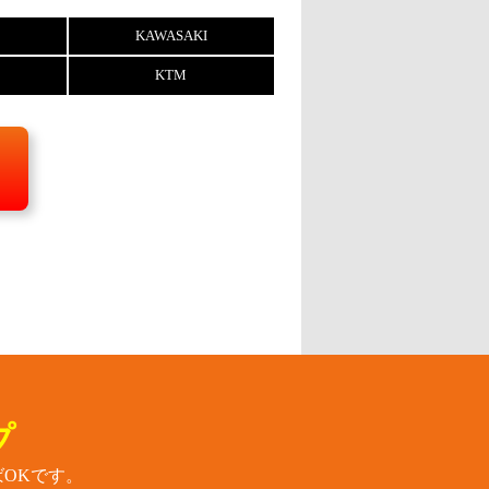
KAWASAKI
KTM
プ
OKです。