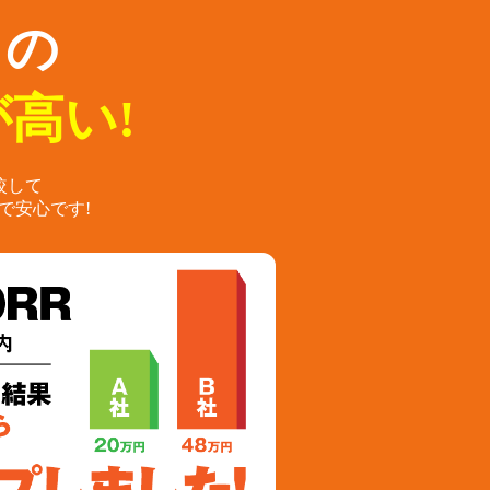
らの
高い!
較して
で安心です!