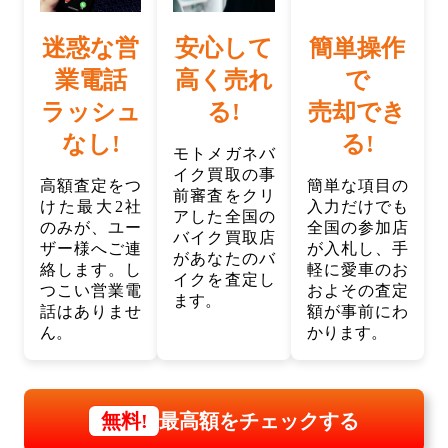
迷惑な営
安心して
簡単操作
業電話
高く売れ
で
ラッシュ
る!
売却でき
なし!
る!
モトメガネバ
イク買取の事
高額査定をつ
簡単な項目の
前審査をクリ
けた最大2社
入力だけでも
アした全国の
のみが、ユー
全国の参加店
バイク買取店
ザー様へご連
が入札し、手
があなたのバ
絡します。し
軽に愛車のお
イクを査定し
つこい営業電
およその査定
ます。
話はありませ
額が事前にわ
ん。
かります。
最高額をチェックする
無料!