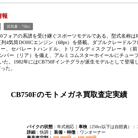
情報
排気量：750cc
50フォアの系譜を受け継ぐスポーツモデルである。型式名称はRC0
列4気筒DOHCエンジン（68ps）を搭載。ダブルクレードルフレー
ラー、セパレートハンドル、トリプルディスクブレーキ（前
ダンパー（リア）を備え、アルミコムスターホイールにチュー
いた。1982年にはCB750Fインテグラが派生モデルとして登場
だった。
CB750Fの
モトメガネ買取査定実績
バイクの状態
：年式相応｜
車検
（250cc以下は自賠責）： 2
詳細
：快調｜
装備・特徴
：ワンオーナー
最高査定額：
400,000円 ～ 600,000円