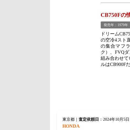
CB750Fの
発売年：1979年
ドリームCB7
の空冷4スト直
の集合マフ
ク）、FVQ
組み合わせて
ルはCB900F
東京都｜
査定依頼日
：2024年10月5日
HONDA