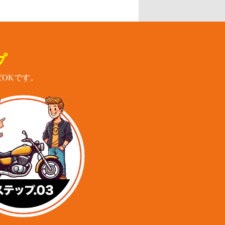
プ
OKです。