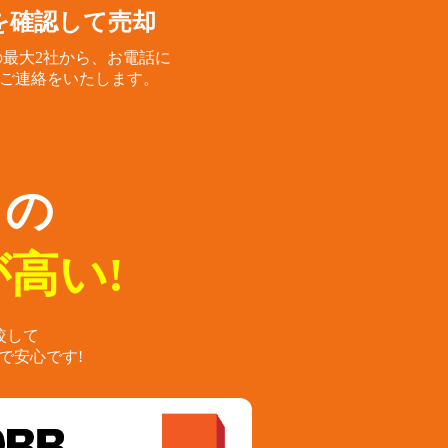
を確認して売却
最大2社から、
お電話に
ご連絡をいたします。
らの
高い!
較して
で安心です!