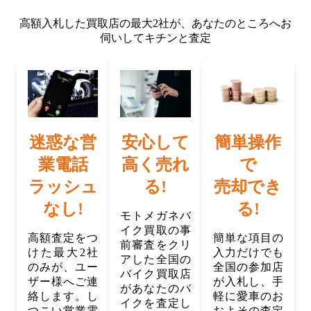
高額入札した買取店の最大2社が、
あなたのところへお
伺いしてキチンと査定
迷惑な営
安心して
簡単操作
業電話
高く売れ
で
ラッシュ
る!
売却でき
なし!
る!
モトメガネバ
イク買取の事
高額査定をつ
簡単な項目の
前審査をクリ
けた最大2社
入力だけでも
アした全国の
のみが、ユー
全国の参加店
バイク買取店
ザー様へご連
が入札し、手
があなたのバ
絡します。し
軽に愛車のお
イクを査定し
つこい営業電
およその査定