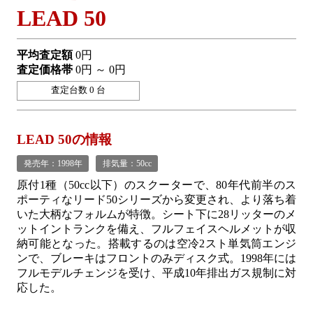
LEAD 50
平均査定額
0円
査定価格帯
0円 ～ 0円
査定台数 0 台
LEAD 50の情報
発売年：1998年
排気量：50cc
原付1種（50cc以下）のスクーターで、80年代前半のス
ポーティなリード50シリーズから変更され、より落ち着
いた大柄なフォルムが特徴。シート下に28リッターのメ
ットイントランクを備え、フルフェイスヘルメットが収
納可能となった。搭載するのは空冷2スト単気筒エンジ
ンで、ブレーキはフロントのみディスク式。1998年には
フルモデルチェンジを受け、平成10年排出ガス規制に対
応した。