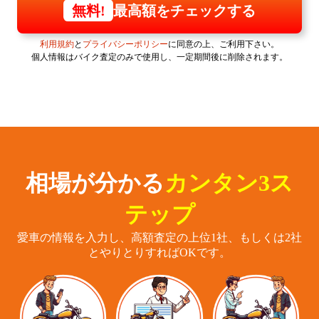
最高額をチェックする
無料!
利用規約
と
プライバシーポリシー
に同意の上、ご利用下さい。
個人情報はバイク査定のみで使用し、一定期間後に削除されます。
相場が分かる
カンタン3ス
テップ
愛車の情報を入力し、高額査定の上位1社、もしくは2社
とやりとりすればOKです。