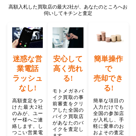
高額入札した買取店の最大2社が、
あなたのところへお
伺いしてキチンと査定
迷惑な営
安心して
簡単操作
業電話
高く売れ
で
ラッシュ
る!
売却でき
なし!
る!
モトメガネバ
イク買取の事
高額査定をつ
簡単な項目の
前審査をクリ
けた最大2社
入力だけでも
アした全国の
のみが、ユー
全国の参加店
バイク買取店
ザー様へご連
が入札し、手
があなたのバ
絡します。し
軽に愛車のお
イクを査定し
つこい営業電
およその査定
ます。