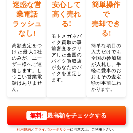
迷惑な営
安心して
簡単操作
業電話
高く売れ
で
ラッシュ
る!
売却でき
なし!
る!
モトメガネバ
イク買取の事
高額査定をつ
簡単な項目の
前審査をクリ
けた最大2社
入力だけでも
アした全国の
のみが、ユー
全国の参加店
バイク買取店
ザー様へご連
が入札し、手
があなたのバ
絡します。し
軽に愛車のお
イクを査定し
つこい営業電
およその査定
ます。
話はありませ
額が事前にわ
ん。
かります。
最高額をチェックする
無料!
利用規約
と
プライバシーポリシー
に同意の上、ご利用下さい。