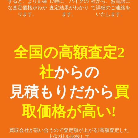
すると、
より正確
17時に、
バイクの
社から、
お電話に
な査定価格がわか
査定結果がわかり
て詳細のご連絡を
ります。
ます。
いたします。
全国の高額査定2
社
からの
見積もりだから
買
取価格が高い!
買取会社が競い合うので査定額が上がる!
高額査定した
上位2社を比較して