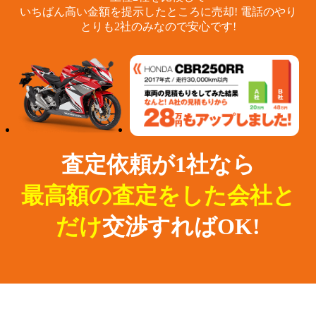
いちばん高い金額を提示したところに売却!
電話のやり
とりも2社のみなので安心です!
査定依頼が1社なら
最高額の査定をした会社と
だけ
交渉すればOK!