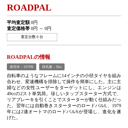
ROADPAL
平均査定額
0円
査定価格帯
0円 ～ 0円
査定台数 0 台
ROADPALの情報
発売年：1976年
排気量：50cc
自転車のようなフレームに14インチの小径タイヤを組み
合わせ、変速機構を排除して操作を簡単にした。主に主
婦などの女性ユーザーをターゲットにし、エンジンは
49ccの2スト単気筒。珍しいタップスターター方式で、
リアブレーキを引くことでスターターが動く仕組みだっ
た。翌年には自動巻きスターターのロードパルL、1979
年には2速オートマのロードパルSが登場し、進化を遂
げた。