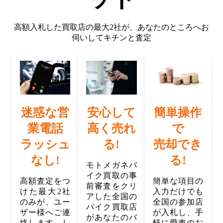
高額入札した買取店の最大2社が、
あなたのところへお
伺いしてキチンと査定
迷惑な営
安心して
簡単操作
業電話
高く売れ
で
ラッシュ
る!
売却でき
なし!
る!
モトメガネバ
イク買取の事
高額査定をつ
簡単な項目の
前審査をクリ
けた最大2社
入力だけでも
アした全国の
のみが、ユー
全国の参加店
バイク買取店
ザー様へご連
が入札し、手
があなたのバ
絡します。し
軽に愛車のお