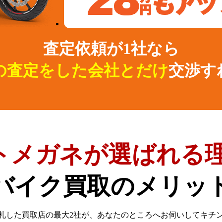
査定依頼が1社なら
の査定をした会社とだけ
交渉す
トメガネが選ばれる理
バイク買取のメリッ
札した買取店の最大2社が、
あなたのところへお伺いしてキチ