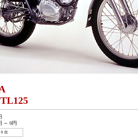
A
 TL125
円
円 ～ 0円
0 台