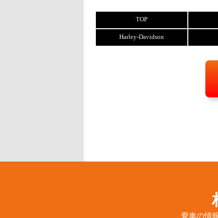
TOP
Harley-Davidson
愛車の情