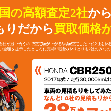
国の高額査定2社
か
もりだから
買取価格が
会社が競い合うので査定額が上がる!
高額査定した上位2社を比
い金額を提示したところに売却!
電話のやりとりも2社のみなの