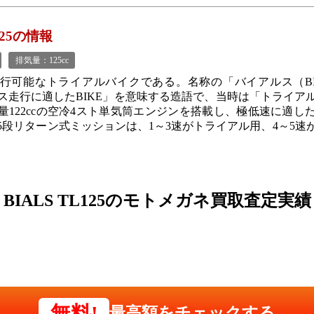
125の情報
排気量：125cc
行可能なトライアルバイクである。名称の「バイアルス（BI
ス走行に適したBIKE」を意味する造語で、当時は「トライア
量122ccの空冷4スト単気筒エンジンを搭載し、極低速に適し
5段リターン式ミッションは、1～3速がトライアル用、4～5速
BIALS TL125の
モトメガネ買取査定実績
無料!
最高額をチェックする