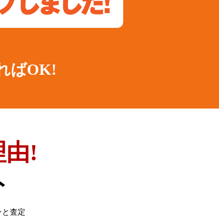
ればOK!
由!
ト
ンと査定