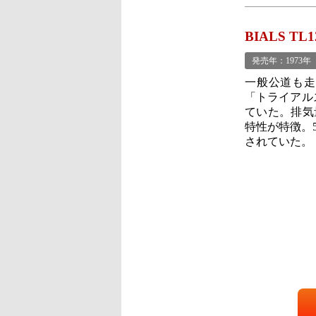
BIALS TL
発売年：1973年
一般公道も走
「トライアル
ていた。排気
特性が特徴。
されていた。