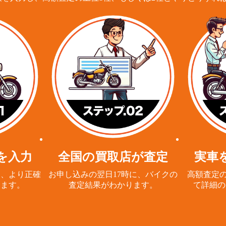
を入力
全国の買取店が査定
実車
と、
より正確
お申し込みの翌日17時に、
バイクの
高額査定の
ります。
査定結果がわかります。
て詳細の