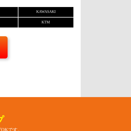
KAWASAKI
KTM
プ
OKです。