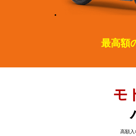
最高額
モ
高額入