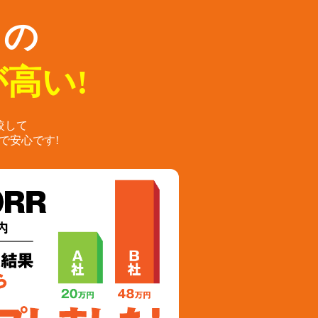
らの
高い!
較して
で安心です!