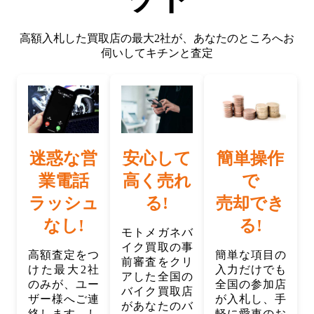
高額入札した買取店の最大2社が、
あなたのところへお
伺いしてキチンと査定
迷惑な営
安心して
簡単操作
業電話
高く売れ
で
ラッシュ
る!
売却でき
なし!
る!
モトメガネバ
イク買取の事
高額査定をつ
簡単な項目の
前審査をクリ
けた最大2社
入力だけでも
アした全国の
のみが、ユー
全国の参加店
バイク買取店
ザー様へご連
が入札し、手
があなたのバ
絡します。し
軽に愛車のお