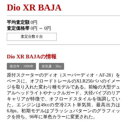
Dio XR BAJA
平均査定額
0円
査定価格帯
0円 ～ 0円
査定台数 0 台
Dio XR BAJAの情報
発売年：1996年
排気量：50cc
原付スクーターのディオ（スーパーディオ・AF-28）を
ベースに、オフロードトレールのXLR250バハのイメー
ジを取り入れた変わり種モデルである。前輪の大型デュ
アルヘッドライトやナックルガード、大径パイプのリア
キャリアが特徴で、オフロードスタイルを強調してい
た。エンジンは49ccの空冷2スト単気筒、最高出力は
6.8ps。初期モデルはブラッシュパターンのグラフィッ
クを持ち、96年に単色カラーに変更された。