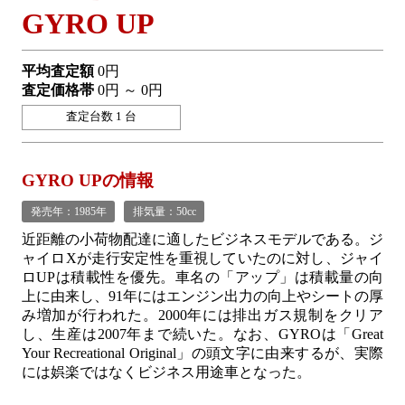
GYRO UP
平均査定額
0円
査定価格帯
0円 ～ 0円
査定台数 1 台
GYRO UPの情報
発売年：1985年
排気量：50cc
近距離の小荷物配達に適したビジネスモデルである。ジ
ャイロXが走行安定性を重視していたのに対し、ジャイ
ロUPは積載性を優先。車名の「アップ」は積載量の向
上に由来し、91年にはエンジン出力の向上やシートの厚
み増加が行われた。2000年には排出ガス規制をクリア
し、生産は2007年まで続いた。なお、GYROは「Great
Your Recreational Original」の頭文字に由来するが、実際
には娯楽ではなくビジネス用途車となった。