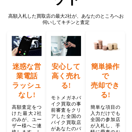
高額入札した買取店の最大2社が、
あなたのところへお
伺いしてキチンと査定
迷惑な営
安心して
簡単操作
業電話
高く売れ
で
ラッシュ
る!
売却でき
なし!
る!
モトメガネバ
イク買取の事
高額査定をつ
簡単な項目の
前審査をクリ
けた最大2社
入力だけでも
アした全国の
のみが、ユー
全国の参加店
バイク買取店
ザー様へご連
が入札し、手
があなたのバ
絡します。し
軽に愛車のお