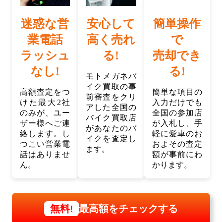
迷惑な営
安心して
簡単操作
業電話
高く売れ
で
ラッシュ
る!
売却でき
なし!
る!
モトメガネバ
イク買取の事
高額査定をつ
簡単な項目の
前審査をクリ
けた最大2社
入力だけでも
アした全国の
のみが、ユー
全国の参加店
バイク買取店
ザー様へご連
が入札し、手
があなたのバ
絡します。し
軽に愛車のお
イクを査定し
つこい営業電
およその査定
ます。
話はありませ
額が事前にわ
ん。
かります。
最高額をチェックする
無料!