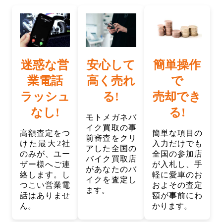
迷惑な営
安心して
簡単操作
業電話
高く売れ
で
ラッシュ
る!
売却でき
なし!
る!
モトメガネバ
イク買取の事
高額査定をつ
簡単な項目の
前審査をクリ
けた最大2社
入力だけでも
アした全国の
のみが、ユー
全国の参加店
バイク買取店
ザー様へご連
が入札し、手
があなたのバ
絡します。し
軽に愛車のお
イクを査定し
つこい営業電
およその査定
ます。
話はありませ
額が事前にわ
ん。
かります。