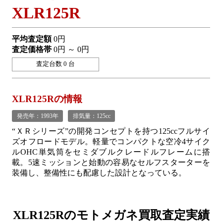
XLR125R
平均査定額
0円
査定価格帯
0円 ～ 0円
査定台数 0 台
XLR125Rの情報
発売年：1993年
排気量：125cc
“ＸＲシリーズ”の開発コンセプトを持つ125ccフルサイ
ズオフロードモデル。軽量でコンパクトな空冷4サイク
ルOHC単気筒をセミダブルクレードルフレームに搭
載。5速ミッションと始動の容易なセルフスターターを
装備し、整備性にも配慮した設計となっている。
XLR125Rの
モトメガネ買取査定実績