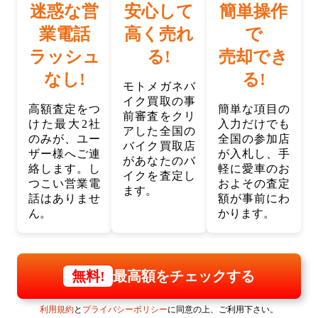
迷惑な営
安心して
簡単操作
業電話
高く売れ
で
ラッシュ
る!
売却でき
なし!
る!
モトメガネバ
イク買取の事
高額査定をつ
簡単な項目の
前審査をクリ
けた最大2社
入力だけでも
アした全国の
のみが、ユー
全国の参加店
バイク買取店
ザー様へご連
が入札し、手
があなたのバ
絡します。し
軽に愛車のお
イクを査定し
つこい営業電
およその査定
ます。
話はありませ
額が事前にわ
ん。
かります。
最高額をチェックする
無料!
利用規約
と
プライバシーポリシー
に同意の上、ご利用下さい。