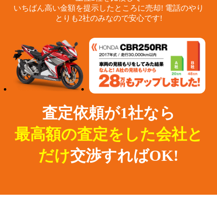
いちばん高い金額を提示したところに売却!
電話のやり
とりも2社のみなので安心です!
査定依頼が1社なら
最高額の査定をした会社と
だけ
交渉すればOK!