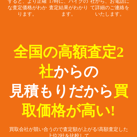
すると、
より正確
17時に、
バイクの
社から、
お電話に
な査定価格がわか
査定結果がわかり
て詳細のご連絡を
ります。
ます。
いたします。
全国の高額査定2
社
からの
見積もりだから
買
取価格が高い!
買取会社が競い合うので査定額が上がる!
高額査定した
上位2社を比較して