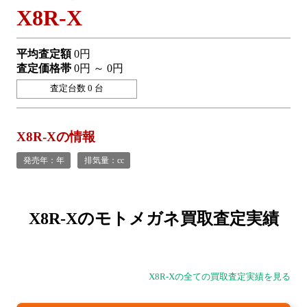
X8R-X
平均査定額
0円
査定価格帯
0円 ～ 0円
査定台数 0 台
X8R-Xの情報
発売年：年
排気量：cc
X8R-Xの
モトメガネ買取査定実績
X8R-Xの全ての買取査定実績を見る