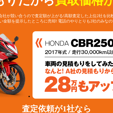
もりだから
買取価格が
会社が競い合うので査定額が上がる!
高額査定した上位2社を比
い金額を提示したところに売却!
電話のやりとりも2社のみなの
査定依頼が1社なら