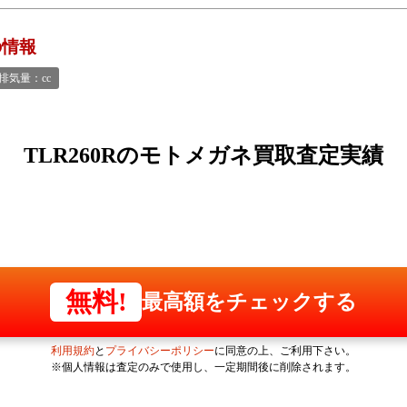
の情報
排気量：cc
TLR260Rの
モトメガネ買取査定実績
無料!
最高額をチェックする
利用規約
と
プライバシーポリシー
に同意の上、ご利用下さい。
※個人情報は査定のみで使用し、一定期間後に削除されます。