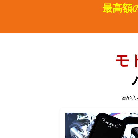
最高額
モ
高額入