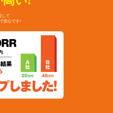
高い!
較して
で安心です!