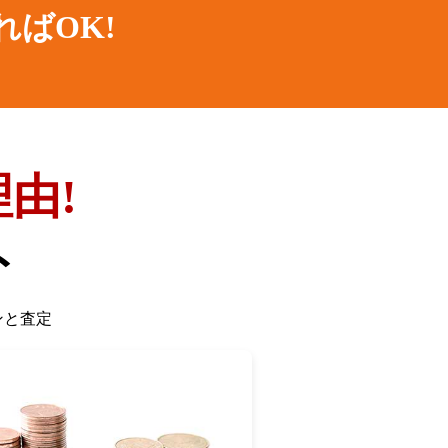
ればOK!
由!
ト
ンと査定