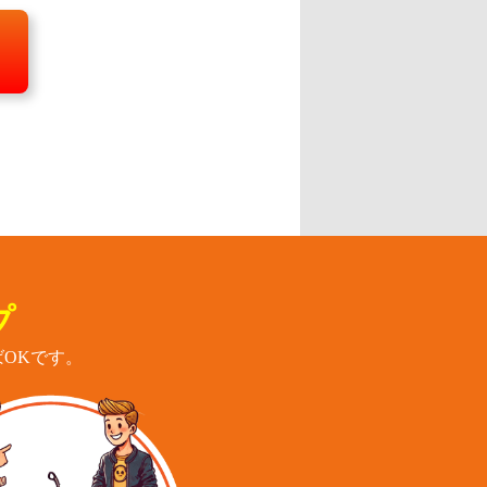
プ
OKです。