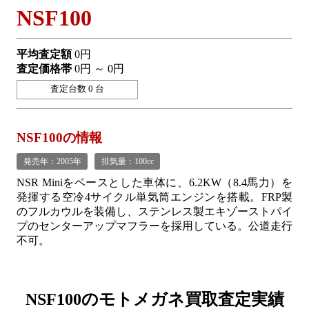
NSF100
平均査定額
0円
査定価格帯
0円 ～ 0円
査定台数 0 台
NSF100の情報
発売年：2005年
排気量：100cc
NSR Miniをベースとした車体に、6.2KW（8.4馬力）を
発揮する空冷4サイクル単気筒エンジンを搭載。FRP製
のフルカウルを装備し、ステンレス製エキゾーストパイ
プのセンターアップマフラーを採用している。公道走行
不可。
NSF100の
モトメガネ買取査定実績