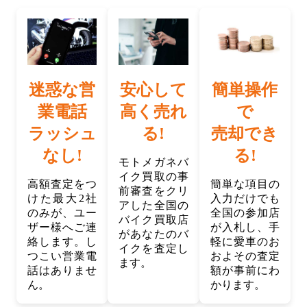
迷惑な営
安心して
簡単操作
業電話
高く売れ
で
ラッシュ
る!
売却でき
なし!
る!
モトメガネバ
イク買取の事
高額査定をつ
簡単な項目の
前審査をクリ
けた最大2社
入力だけでも
アした全国の
のみが、ユー
全国の参加店
バイク買取店
ザー様へご連
が入札し、手
があなたのバ
絡します。し
軽に愛車のお
イクを査定し
つこい営業電
およその査定
ます。
話はありませ
額が事前にわ
ん。
かります。