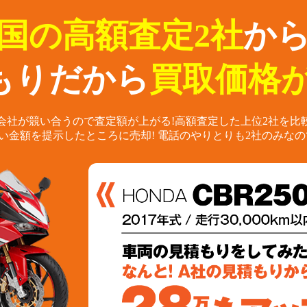
国の高額査定2社
か
もりだから
買取価格が
会社が競い合うので査定額が上がる!
高額査定した上位2社を比
い金額を提示したところに売却!
電話のやりとりも2社のみなの