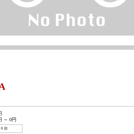
A
円
円 ～ 0円
0 台