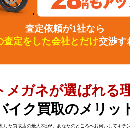
査定依頼が1社なら
の査定をした会社とだけ
交渉す
トメガネが選ばれる理
バイク買取のメリッ
札した買取店の最大2社が、
あなたのところへお伺いしてキチ