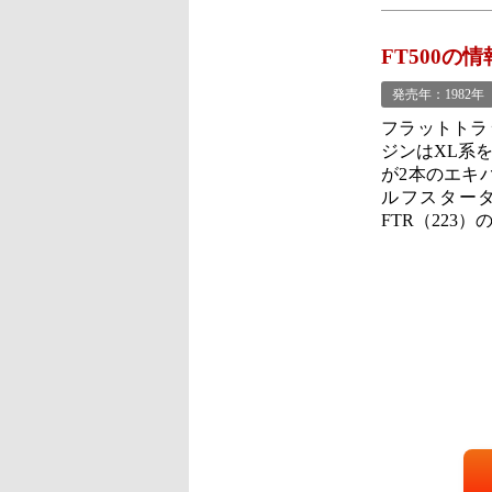
FT500の情
発売年：1982年
フラットトラ
ジンはXL系を
が2本のエキ
ルフスタータ
FTR（223