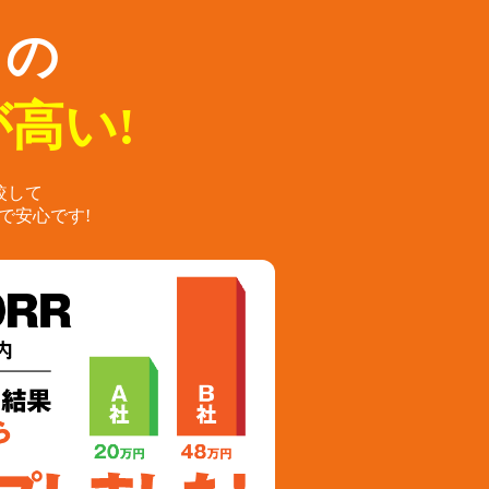
らの
高い!
較して
で安心です!