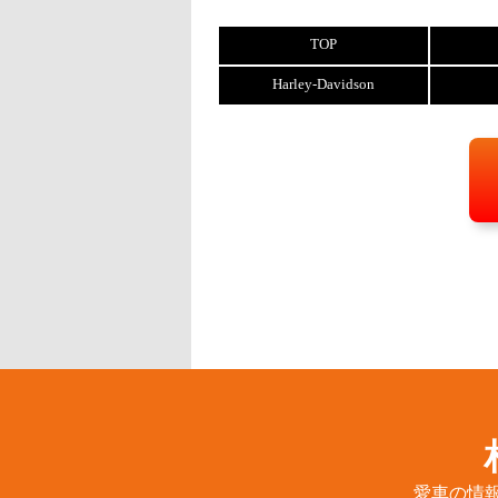
TOP
Harley-Davidson
愛車の情