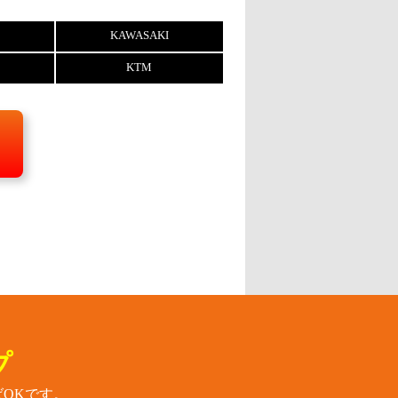
KAWASAKI
KTM
プ
OKです。