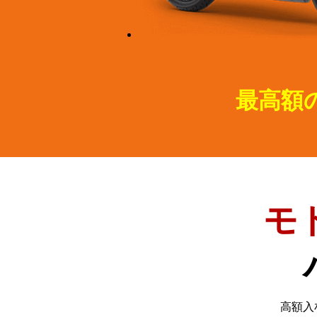
最高額
モ
高額入