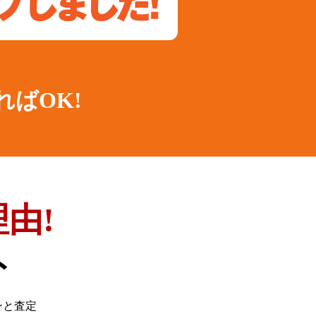
ればOK!
由!
ト
ンと査定