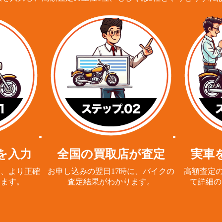
を入力
全国の買取店が査定
実車
と、
より正確
お申し込みの翌日17時に、
バイクの
高額査定の
ります。
査定結果がわかります。
て詳細の