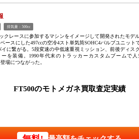
報
排気量：500cc
ックレースに参加するマシンをイメージして開発されたモデ
ベースにした497ccの空冷4スト単気筒SOHC4バルブユニッ
パイに繋がる。5段変速の中低速重視ミッション、前後ディス
ーを装備。1990年代末のトラッカーカスタムブームで
）の登場につながった。
FT500の
モトメガネ買取査定実績
無料!
最高額をチェックする