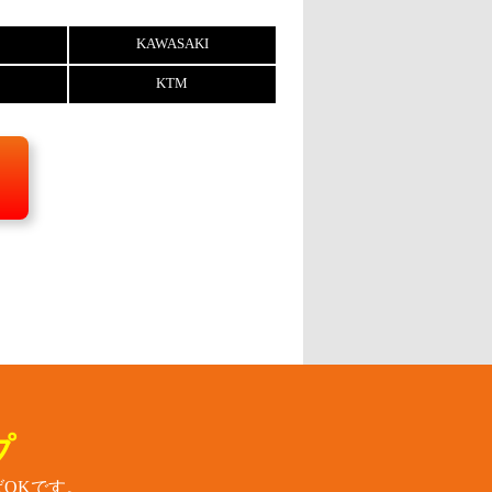
KAWASAKI
KTM
プ
OKです。