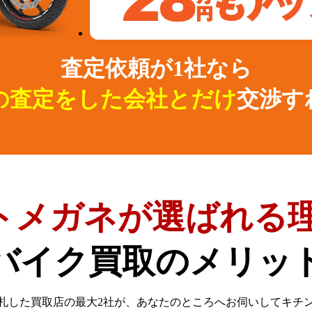
査定依頼が1社なら
の査定をした会社とだけ
交渉す
トメガネが選ばれる理
バイク買取のメリッ
札した買取店の最大2社が、
あなたのところへお伺いしてキチ