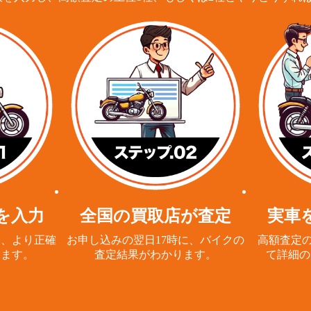
を入力
全国の買取店が査定
実車
と、
より正確
お申し込みの翌日17時に、
バイクの
高額査定の
ります。
査定結果がわかります。
て詳細の