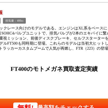
報
排気量：400cc
ックレース向けのモデルである。エンジンはXL系をベースにした
筒SOHC4バルブユニットで、排気バルブが2本のエキパイに繋
重視ミッション、前後ディスクブレーキ、セルフスターター
デルFT500も同時期に登場。これらのモデルは当初大ヒット
のトラッカーカスタムブームで人気が再燃し、FTR（223）の登
FT400の
モトメガネ買取査定実績
無料!
最高額をチェックする