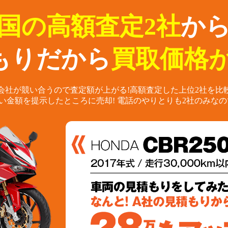
国の高額査定2社
か
もりだから
買取価格が
会社が競い合うので査定額が上がる!
高額査定した上位2社を比
い金額を提示したところに売却!
電話のやりとりも2社のみなの