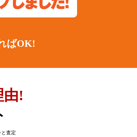
ればOK!
由!
ト
ンと査定