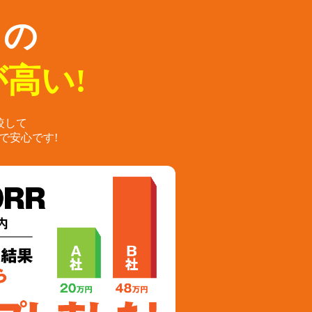
らの
高い!
較して
で安心です!