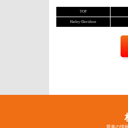
TOP
Harley-Davidson
愛車の情