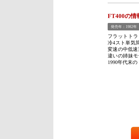
FT400の情
発売年：1982年
フラットトラ
冷4スト単気
変速の中低速
違いの姉妹モ
1990年代末