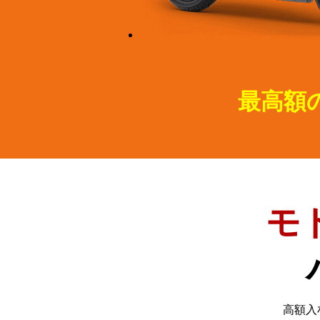
最高額
モ
高額入