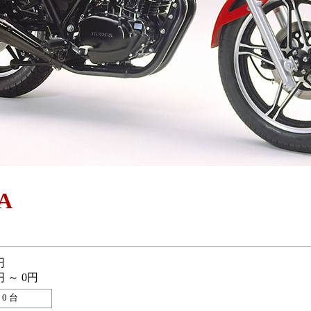
A
円
円 ～ 0円
0 台