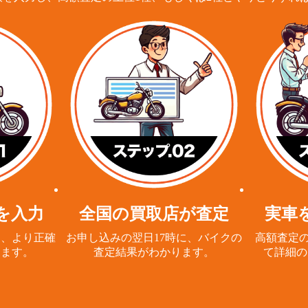
を入力
全国の買取店が査定
実車
と、
より正確
お申し込みの翌日17時に、
バイクの
高額査定の
ります。
査定結果がわかります。
て詳細の