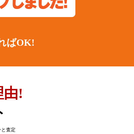
ればOK!
由!
ト
ンと査定