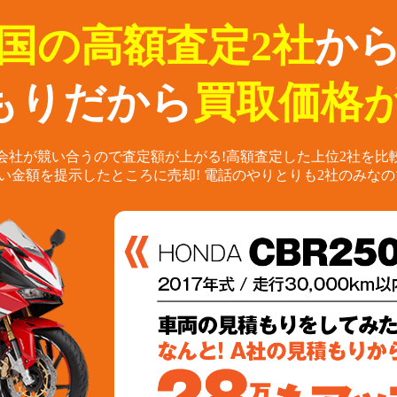
国の高額査定2社
か
もりだから
買取価格が
会社が競い合うので査定額が上がる!
高額査定した上位2社を比
い金額を提示したところに売却!
電話のやりとりも2社のみなの