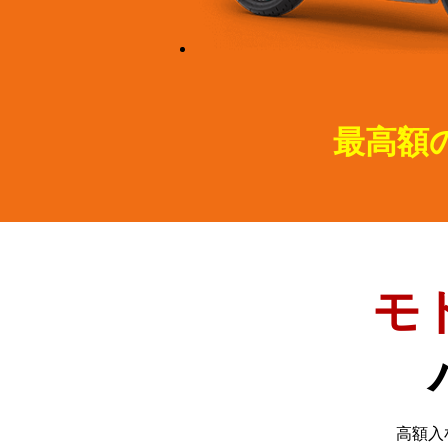
最高額
モ
高額入