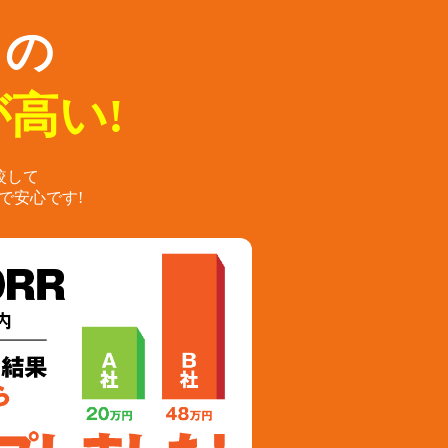
らの
高い!
較して
で安心です!