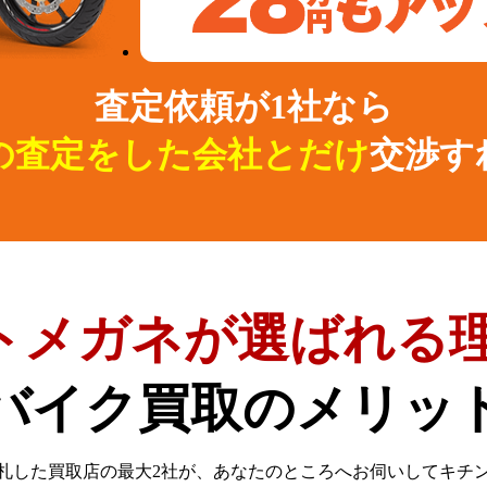
査定依頼が1社なら
の査定をした会社とだけ
交渉す
トメガネが選ばれる理
バイク買取のメリッ
札した買取店の最大2社が、
あなたのところへお伺いしてキチ