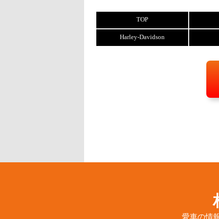
TOP
Harley-Davidson
愛車の情