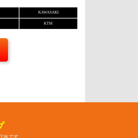
KAWASAKI
KTM
プ
OKです。