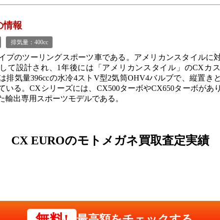
Oの情報
排気量：400cc
イプのツーリングスポーツ車である。アメリカンスタイルに
して設計され、1年後には「アメリカンスタイル」のCXカ
は排気量396ccの水冷4ストV型2気筒OHV4バルブで、縦置き
ている。CXシリーズには、CX500ターボやCX650ターボがあ
た輸出専用スポーツモデルである。
CX EUROの
モトメガネ買取査定実績
無料!
最高額をチェックする