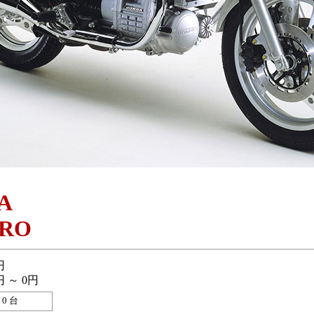
A
URO
円
円 ～ 0円
0 台