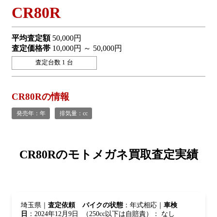
CR80R
平均査定額
50,000円
査定価格帯
10,000円 ～ 50,000円
査定台数 1 台
CR80Rの情報
発売年：年
排気量：cc
CR80Rの
モトメガネ買取査定実績
埼玉県｜
査定依頼
バイクの状態
：年式相応｜
車検
日
：2024年12月9日
（250cc以下は自賠責）： なし