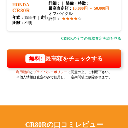
詳細
：｜
装備・特徴
：
HONDA
最高査定額：
10,000円 ～ 50,000円
CR80R
オフバイクル
年式
：1988年｜
走行
評価：
★★★★
☆
距離
：不明
CR80Rの全ての買取査定実績を見る
最高額をチェックする
無料!
利用規約
と
プライバシーポリシー
に同意の上、ご利用下さい。
※個人情報は査定のみで使用し、一定期間後に削除されます。
CR80Rの
口コミレビュー