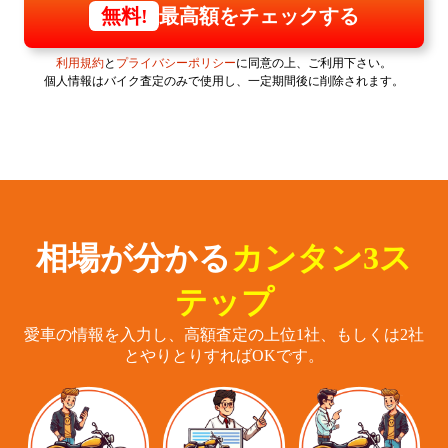
最高額をチェックする
無料!
利用規約
と
プライバシーポリシー
に同意の上、ご利用下さい。
個人情報はバイク査定のみで使用し、一定期間後に削除されます。
相場が分かる
カンタン3ス
テップ
愛車の情報を入力し、高額査定の上位1社、もしくは2社
とやりとりすればOKです。