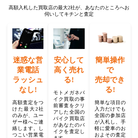
高額入札した買取店の最大2社が、
あなたのところへお
伺いしてキチンと査定
迷惑な営
安心して
簡単操作
業電話
高く売れ
で
ラッシュ
る!
売却でき
なし!
る!
モトメガネバ
イク買取の事
高額査定をつ
簡単な項目の
前審査をクリ
けた最大2社
入力だけでも
アした全国の
のみが、ユー
全国の参加店
バイク買取店
ザー様へご連
が入札し、手
があなたのバ
絡します。し
軽に愛車のお
イクを査定し
つこい営業電
およその査定
ます。