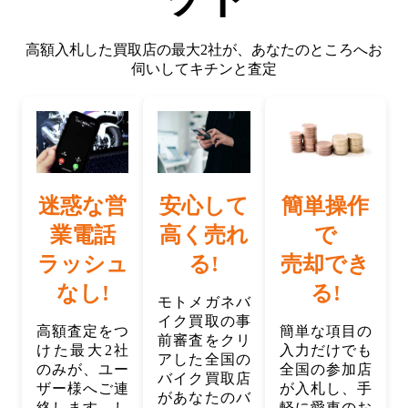
高額入札した買取店の最大2社が、
あなたのところへお
伺いしてキチンと査定
迷惑な営
安心して
簡単操作
業電話
高く売れ
で
ラッシュ
る!
売却でき
なし!
る!
モトメガネバ
イク買取の事
高額査定をつ
簡単な項目の
前審査をクリ
けた最大2社
入力だけでも
アした全国の
のみが、ユー
全国の参加店
バイク買取店
ザー様へご連
が入札し、手
があなたのバ
絡します。し
軽に愛車のお