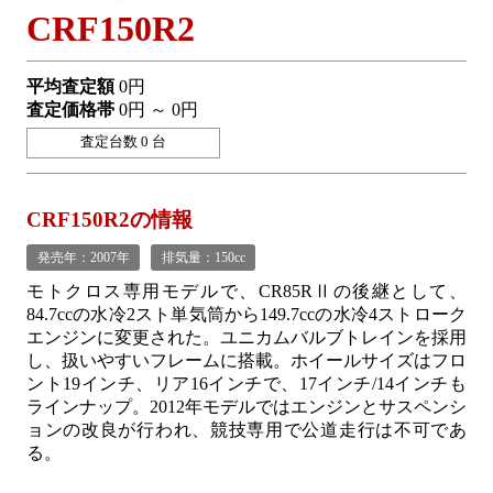
CRF150R2
平均査定額
0円
査定価格帯
0円 ～ 0円
査定台数 0 台
CRF150R2の情報
発売年：2007年
排気量：150cc
モトクロス専用モデルで、CR85RⅡの後継として、
84.7ccの水冷2スト単気筒から149.7ccの水冷4ストローク
エンジンに変更された。ユニカムバルブトレインを採用
し、扱いやすいフレームに搭載。ホイールサイズはフロ
ント19インチ、リア16インチで、17インチ/14インチも
ラインナップ。2012年モデルではエンジンとサスペンシ
ョンの改良が行われ、競技専用で公道走行は不可であ
る。