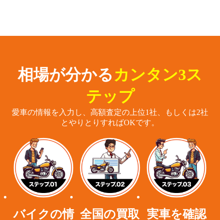
相場が分かる
カンタン3ス
テップ
愛車の情報を入力し、高額査定の上位1社、もしくは2社
とやりとりすればOKです。
バイクの情
全国の買取
実車を確認