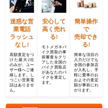
迷惑な営
安心して
簡単操作
業電話
高く売れ
で
ラッシュ
る!
売却でき
なし!
る!
モトメガネバ
イク買取の事
高額査定をつ
簡単な項目の
前審査をクリ
けた最大2社
入力だけでも
アした全国の
のみが、ユー
全国の参加店
バイク買取店
ザー様へご連
が入札し、手
があなたのバ
絡します。し
軽に愛車のお
イクを査定し
つこい営業電
およその査定
ます。
話はありませ
額が事前にわ
ん。
かります。