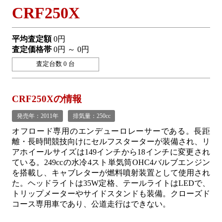
CRF250X
平均査定額
0円
査定価格帯
0円 ～ 0円
査定台数 0 台
CRF250Xの情報
発売年：2011年
排気量：250cc
オフロード専用のエンデューロレーサーである。長距
離・長時間競技向けにセルフスターターが装備され、リ
アホイールサイズは149インチから18インチに変更され
ている。249ccの水冷4スト単気筒OHC4バルブエンジン
を搭載し、キャブレターが燃料噴射装置として使用され
た。ヘッドライトは35W定格、テールライトはLEDで、
トリップメーターやサイドスタンドも装備。クローズド
コース専用車であり、公道走行はできない。