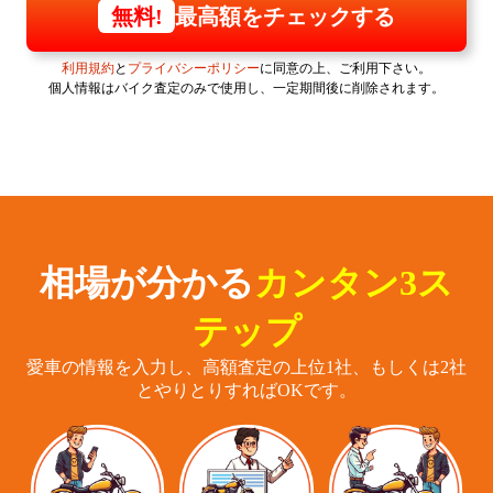
最高額をチェックする
無料!
利用規約
と
プライバシーポリシー
に同意の上、ご利用下さい。
個人情報はバイク査定のみで使用し、一定期間後に削除されます。
相場が分かる
カンタン3ス
テップ
愛車の情報を入力し、高額査定の上位1社、もしくは2社
とやりとりすればOKです。