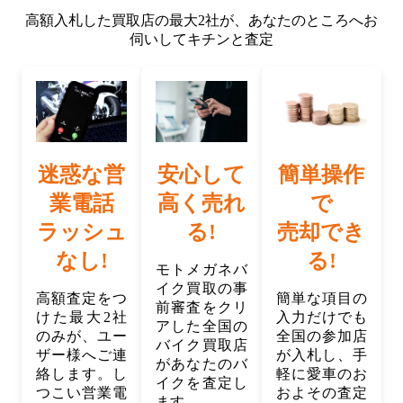
高額入札した買取店の最大2社が、
あなたのところへお
伺いしてキチンと査定
迷惑な営
安心して
簡単操作
業電話
高く売れ
で
ラッシュ
る!
売却でき
なし!
る!
モトメガネバ
イク買取の事
高額査定をつ
簡単な項目の
前審査をクリ
けた最大2社
入力だけでも
アした全国の
のみが、ユー
全国の参加店
バイク買取店
ザー様へご連
が入札し、手
があなたのバ
絡します。し
軽に愛車のお
イクを査定し
つこい営業電
およその査定
ます。