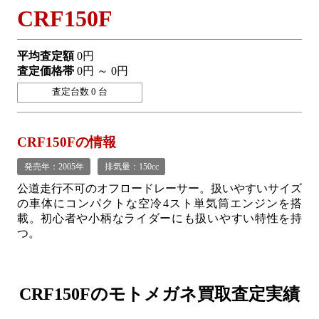
CRF150F
平均査定額
0円
査定価格帯
0円 ～ 0円
査定台数 0 台
CRF150Fの情報
発売年：2005年
排気量：150cc
公道走行不可のオフロードレーサー。扱いやすいサイズ
の車体にコンパクトな空冷4スト単気筒エンジンを搭
載。初心者や小柄なライダーにも扱いやすい特性を持
つ。
CRF150Fの
モトメガネ買取査定実績