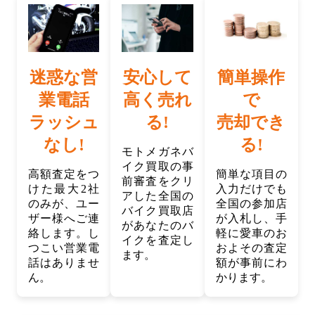
迷惑な営
安心して
簡単操作
業電話
高く売れ
で
ラッシュ
る!
売却でき
なし!
る!
モトメガネバ
イク買取の事
高額査定をつ
簡単な項目の
前審査をクリ
けた最大2社
入力だけでも
アした全国の
のみが、ユー
全国の参加店
バイク買取店
ザー様へご連
が入札し、手
があなたのバ
絡します。し
軽に愛車のお
イクを査定し
つこい営業電
およその査定
ます。
話はありませ
額が事前にわ
ん。
かります。