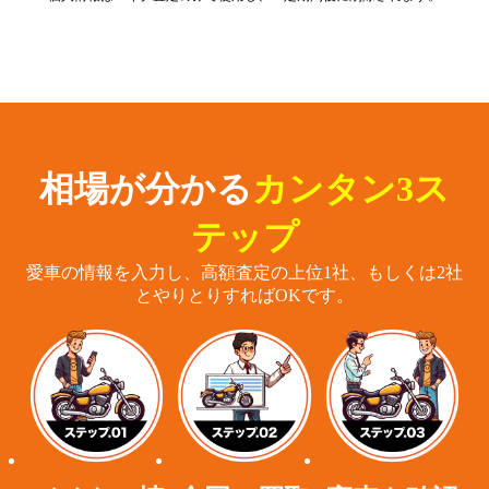
相場が分かる
カンタン3ス
テップ
愛車の情報を入力し、高額査定の上位1社、もしくは2社
とやりとりすればOKです。