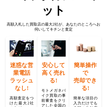
ット
高額入札した買取店の最大2社が、
あなたのところへお
伺いしてキチンと査定
迷惑な営
安心して
簡単操作
業電話
高く売れ
で
ラッシュ
る!
売却でき
なし!
る!
モトメガネバ
イク買取の事
高額査定をつ
簡単な項目の
前審査をクリ
けた最大2社
入力だけでも
アした全国の