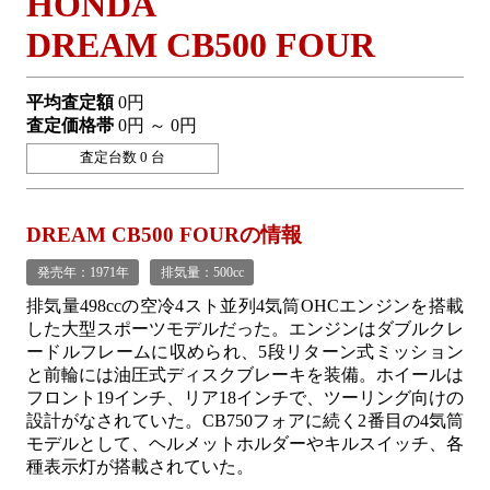
HONDA
DREAM CB500 FOUR
平均査定額
0円
査定価格帯
0円 ～ 0円
査定台数 0 台
DREAM CB500 FOURの情報
発売年：1971年
排気量：500cc
排気量498ccの空冷4スト並列4気筒OHCエンジンを搭載
した大型スポーツモデルだった。エンジンはダブルクレ
ードルフレームに収められ、5段リターン式ミッション
と前輪には油圧式ディスクブレーキを装備。ホイールは
フロント19インチ、リア18インチで、ツーリング向けの
設計がなされていた。CB750フォアに続く2番目の4気筒
モデルとして、ヘルメットホルダーやキルスイッチ、各
種表示灯が搭載されていた。